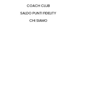
COACH CLUB
SALDO PUNTI FIDELITY
CHI SIAMO
CONTATTI
FAQ
EMANA
GUIDA ALLE TAGLIE
PAGAMENTI
COOKIES & PRIVACY POLICY
SEGUICI SUI SOCIAL