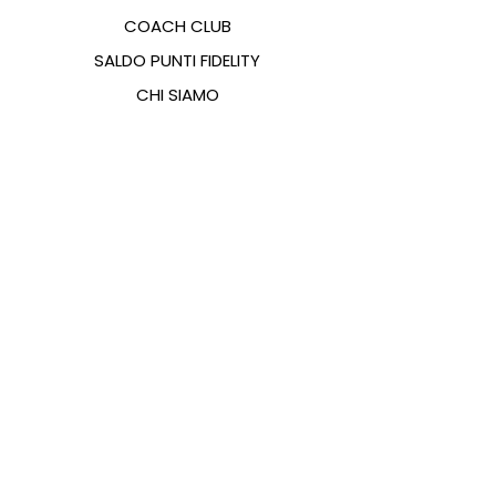
COACH CLUB
SALDO PUNTI FIDELITY
CHI SIAMO
CONTATTI
FAQ
EMANA
GUIDA ALLE TAGLIE
PAGAMENTI
COOKIES & PRIVACY POLICY
SEGUICI SUI SOCIAL