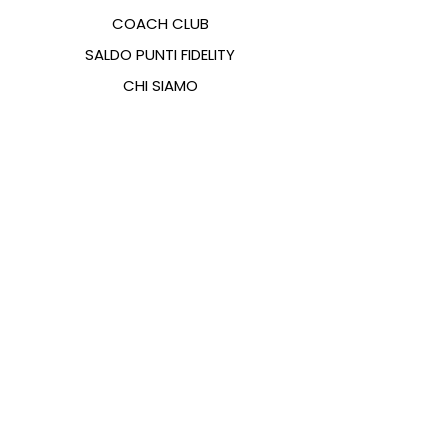
COACH CLUB
SALDO PUNTI FIDELITY
CHI SIAMO
CONTATTI
FAQ
EMANA
GUIDA ALLE TAGLIE
PAGAMENTI
COOKIES & PRIVACY POLICY
SEGUICI SUI SOCIAL