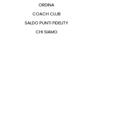
ORDINA
COACH CLUB
SALDO PUNTI FIDELITY
CHI SIAMO
CONTATTI
FAQ
EMANA
GUIDA ALLE TAGLIE
PAGAMENTI
COOKIES & PRIVACY POLICY
SEGUICI SUI SOCIAL