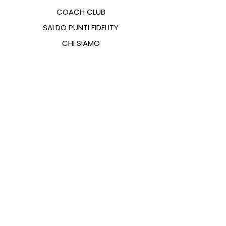
COACH CLUB
SALDO PUNTI FIDELITY
CHI SIAMO
CONTATTI
FAQ
EMANA
GUIDA ALLE TAGLIE
PAGAMENTI
COOKIES & PRIVACY POLICY
SEGUICI SUI SOCIAL