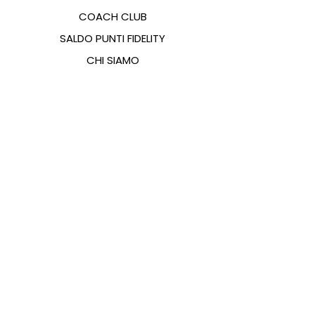
COACH CLUB
SALDO PUNTI FIDELITY
CHI SIAMO
CONTATTI
FAQ
EMANA
GUIDA ALLE TAGLIE
PAGAMENTI
COOKIES & PRIVACY POLICY
SEGUICI SUI SOCIAL