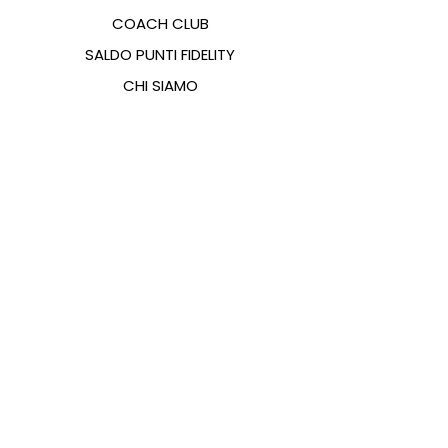
COACH CLUB
SALDO PUNTI FIDELITY
CHI SIAMO
CONTATTI
FAQ
EMANA
GUIDA ALLE TAGLIE
PAGAMENTI
COOKIES & PRIVACY POLICY
SEGUICI SUI SOCIAL