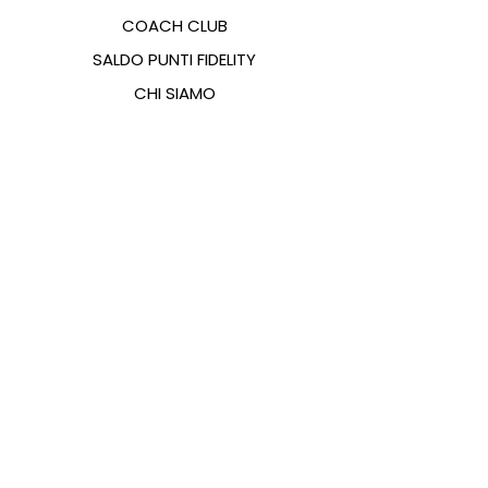
COACH CLUB
SALDO PUNTI FIDELITY
CHI SIAMO
CONTATTI
FAQ
EMANA
GUIDA ALLE TAGLIE
PAGAMENTI
COOKIES & PRIVACY POLICY
SEGUICI SUI SOCIAL