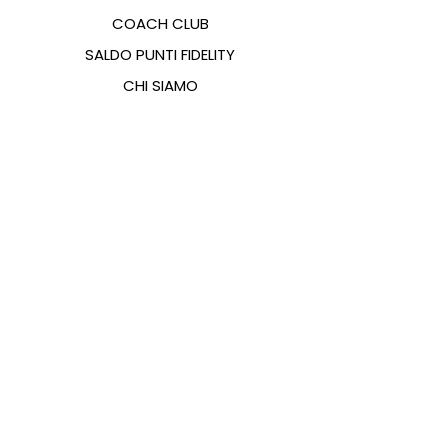
COACH CLUB
SALDO PUNTI FIDELITY
CHI SIAMO
CONTATTI
FAQ
EMANA
GUIDA ALLE TAGLIE
PAGAMENTI
COOKIES & PRIVACY POLICY
SEGUICI SUI SOCIAL