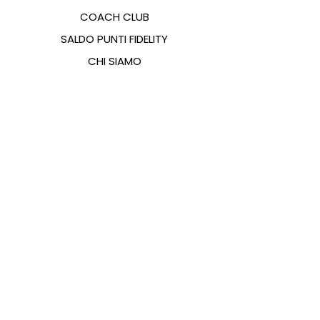
COACH CLUB
SALDO PUNTI FIDELITY
CHI SIAMO
CONTATTI
FAQ
EMANA
GUIDA ALLE TAGLIE
PAGAMENTI
COOKIES & PRIVACY POLICY
SEGUICI SUI SOCIAL