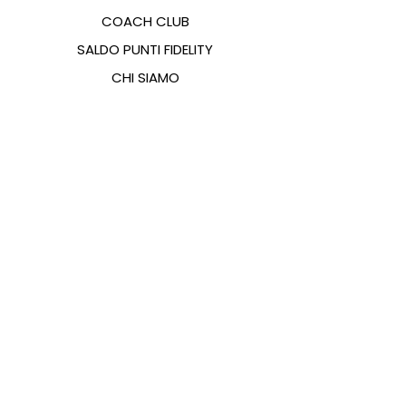
COACH CLUB
SALDO PUNTI FIDELITY
CHI SIAMO
CONTATTI
FAQ
EMANA
GUIDA ALLE TAGLIE
PAGAMENTI
COOKIES & PRIVACY POLICY
SEGUICI SUI SOCIAL