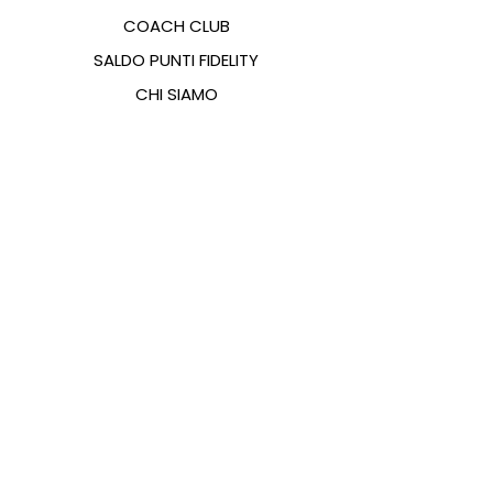
COACH CLUB
SALDO PUNTI FIDELITY
CHI SIAMO
CONTATTI
FAQ
EMANA
GUIDA ALLE TAGLIE
PAGAMENTI
COOKIES & PRIVACY POLICY
SEGUICI SUI SOCIAL