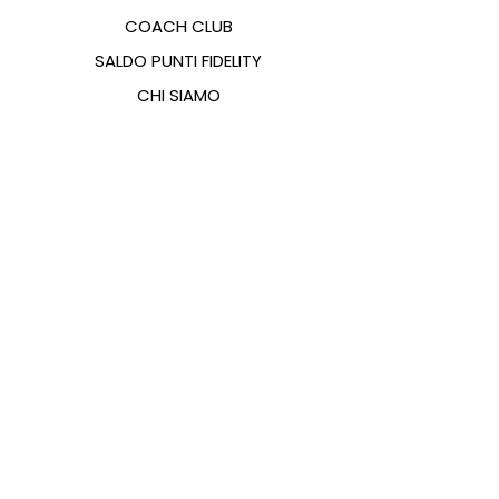
COACH CLUB
SALDO PUNTI FIDELITY
CHI SIAMO
CONTATTI
FAQ
EMANA
GUIDA ALLE TAGLIE
PAGAMENTI
COOKIES & PRIVACY POLICY
SEGUICI SUI SOCIAL