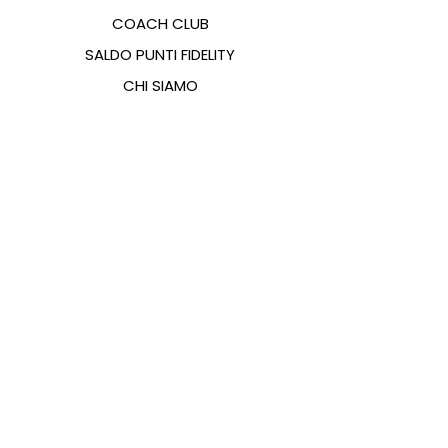
COACH CLUB
SALDO PUNTI FIDELITY
CHI SIAMO
CONTATTI
FAQ
EMANA
GUIDA ALLE TAGLIE
PAGAMENTI
COOKIES & PRIVACY POLICY
SEGUICI SUI SOCIAL