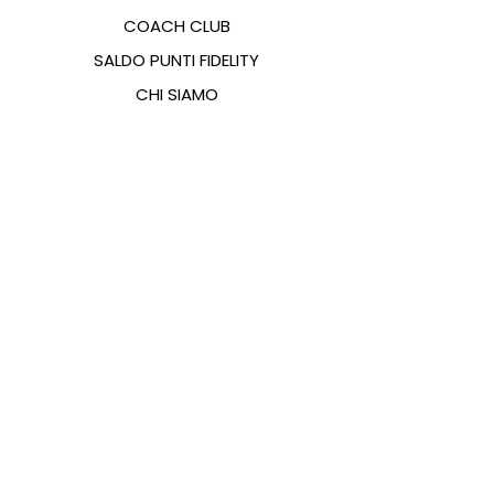
COACH CLUB
SALDO PUNTI FIDELITY
CHI SIAMO
CONTATTI
FAQ
EMANA
GUIDA ALLE TAGLIE
PAGAMENTI
COOKIES & PRIVACY POLICY
SEGUICI SUI SOCIAL