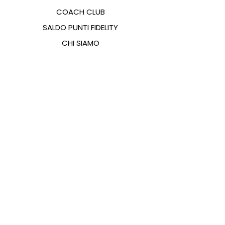
COACH CLUB
SALDO PUNTI FIDELITY
CHI SIAMO
CONTATTI
FAQ
EMANA
GUIDA ALLE TAGLIE
PAGAMENTI
COOKIES & PRIVACY POLICY
SEGUICI SUI SOCIAL