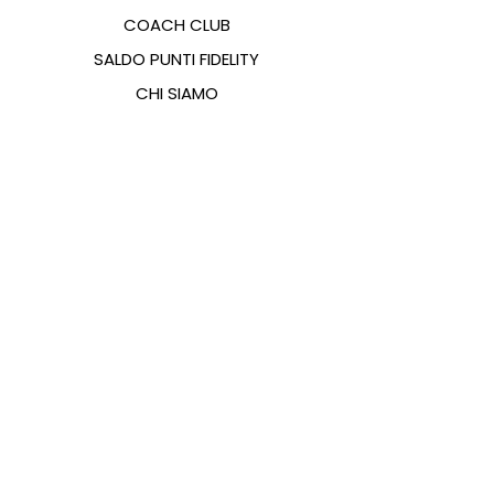
COACH CLUB
SALDO PUNTI FIDELITY
CHI SIAMO
CONTATTI
FAQ
EMANA
GUIDA ALLE TAGLIE
PAGAMENTI
COOKIES & PRIVACY POLICY
SEGUICI SUI SOCIAL