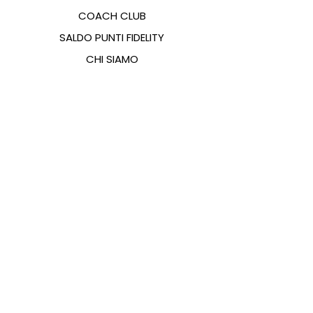
COACH CLUB
SALDO PUNTI FIDELITY
CHI SIAMO
CONTATTI
FAQ
EMANA
GUIDA ALLE TAGLIE
PAGAMENTI
COOKIES & PRIVACY POLICY
SEGUICI SUI SOCIAL