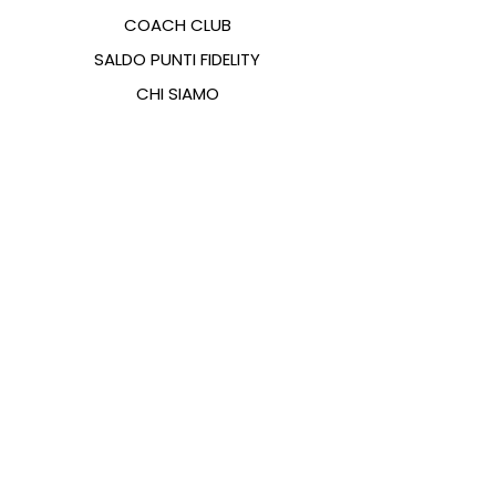
COACH CLUB
SALDO PUNTI FIDELITY
CHI SIAMO
CONTATTI
FAQ
EMANA
GUIDA ALLE TAGLIE
PAGAMENTI
COOKIES & PRIVACY POLICY
SEGUICI SUI SOCIAL