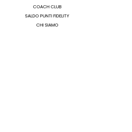
COACH CLUB
SALDO PUNTI FIDELITY
CHI SIAMO
CONTATTI
FAQ
EMANA
GUIDA ALLE TAGLIE
PAGAMENTI
COOKIES & PRIVACY POLICY
SEGUICI SUI SOCIAL