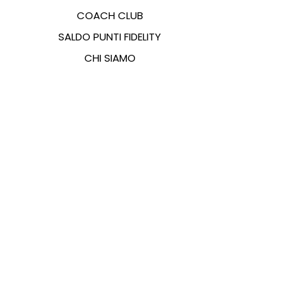
COACH CLUB
SALDO PUNTI FIDELITY
CHI SIAMO
CONTATTI
FAQ
EMANA
GUIDA ALLE TAGLIE
PAGAMENTI
COOKIES & PRIVACY POLICY
SEGUICI SUI SOCIAL