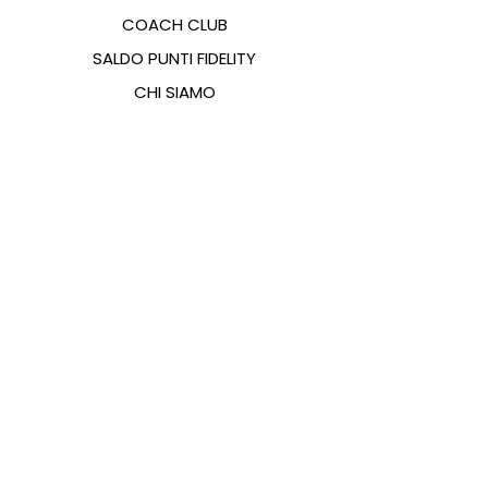
COACH CLUB
SALDO PUNTI FIDELITY
CHI SIAMO
CONTATTI
FAQ
EMANA
GUIDA ALLE TAGLIE
PAGAMENTI
COOKIES & PRIVACY POLICY
SEGUICI SUI SOCIAL