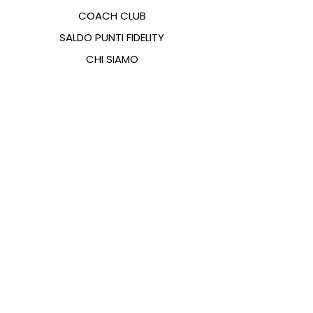
COACH CLUB
SALDO PUNTI FIDELITY
CHI SIAMO
CONTATTI
FAQ
EMANA
GUIDA ALLE TAGLIE
PAGAMENTI
COOKIES & PRIVACY POLICY
SEGUICI SUI SOCIAL