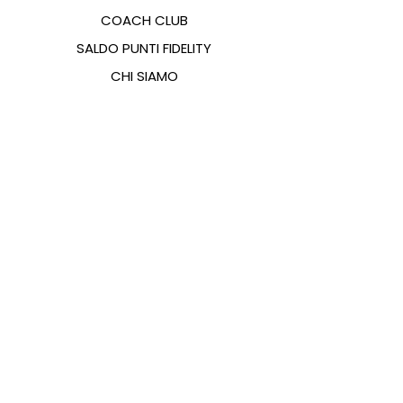
COACH CLUB
SALDO PUNTI FIDELITY
CHI SIAMO
CONTATTI
FAQ
EMANA
GUIDA ALLE TAGLIE
PAGAMENTI
COOKIES & PRIVACY POLICY
SEGUICI SUI SOCIAL