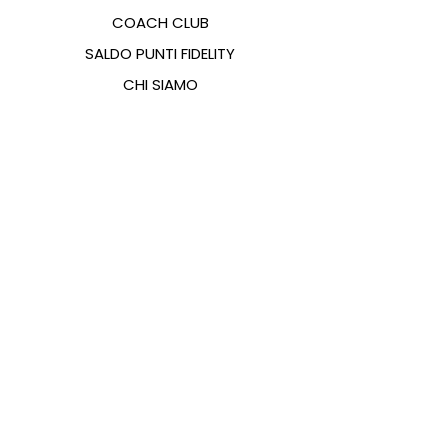
COACH CLUB
SALDO PUNTI FIDELITY
CHI SIAMO
CONTATTI
FAQ
EMANA
GUIDA ALLE TAGLIE
PAGAMENTI
COOKIES & PRIVACY POLICY
SEGUICI SUI SOCIAL