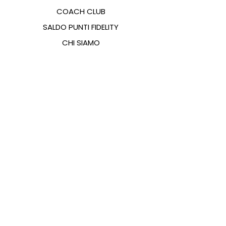
COACH CLUB
SALDO PUNTI FIDELITY
CHI SIAMO
CONTATTI
FAQ
EMANA
GUIDA ALLE TAGLIE
PAGAMENTI
COOKIES & PRIVACY POLICY
SEGUICI SUI SOCIAL