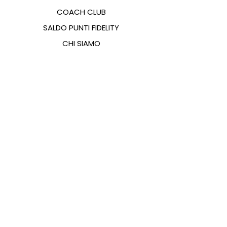
COACH CLUB
SALDO PUNTI FIDELITY
CHI SIAMO
CONTATTI
FAQ
EMANA
GUIDA ALLE TAGLIE
PAGAMENTI
COOKIES & PRIVACY POLICY
SEGUICI SUI SOCIAL