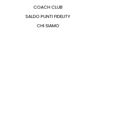
COACH CLUB
SALDO PUNTI FIDELITY
CHI SIAMO
CONTATTI
FAQ
EMANA
GUIDA ALLE TAGLIE
PAGAMENTI
COOKIES & PRIVACY POLICY
SEGUICI SUI SOCIAL