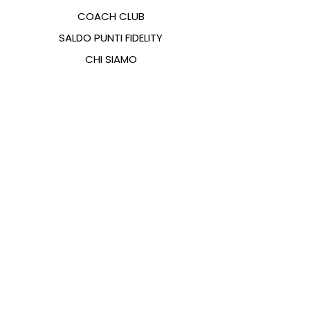
COACH CLUB
SALDO PUNTI FIDELITY
CHI SIAMO
CONTATTI
FAQ
EMANA
GUIDA ALLE TAGLIE
PAGAMENTI
COOKIES & PRIVACY POLICY
SEGUICI SUI SOCIAL