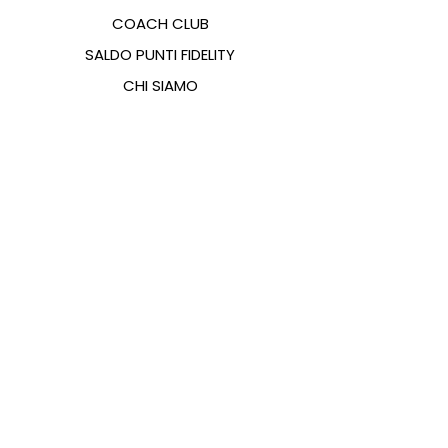
COACH CLUB
SALDO PUNTI FIDELITY
CHI SIAMO
CONTATTI
FAQ
EMANA
GUIDA ALLE TAGLIE
PAGAMENTI
COOKIES & PRIVACY POLICY
SEGUICI SUI SOCIAL