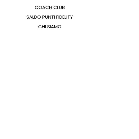
COACH CLUB
SALDO PUNTI FIDELITY
CHI SIAMO
CONTATTI
FAQ
EMANA
GUIDA ALLE TAGLIE
PAGAMENTI
COOKIES & PRIVACY POLICY
SEGUICI SUI SOCIAL