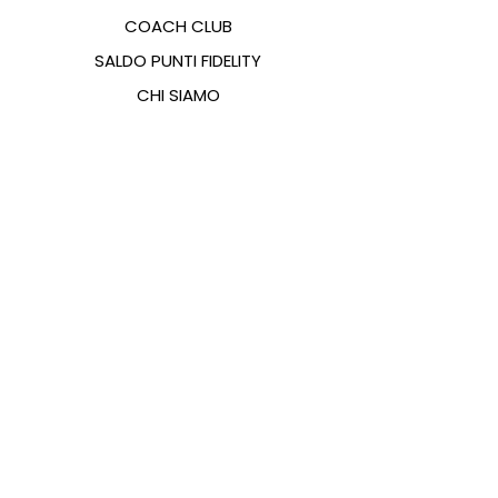
COACH CLUB
SALDO PUNTI FIDELITY
CHI SIAMO
CONTATTI
FAQ
EMANA
GUIDA ALLE TAGLIE
PAGAMENTI
COOKIES & PRIVACY POLICY
SEGUICI SUI SOCIAL