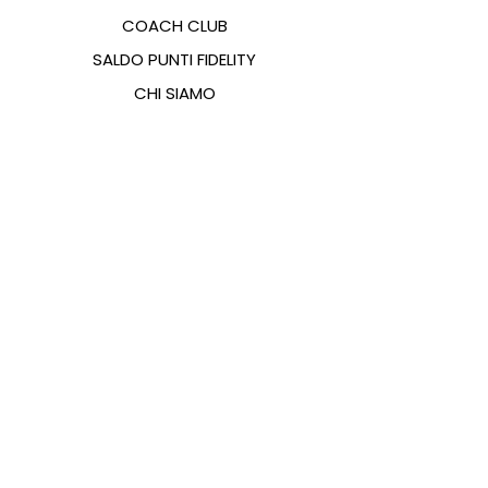
COACH CLUB
SALDO PUNTI FIDELITY
CHI SIAMO
CONTATTI
FAQ
EMANA
GUIDA ALLE TAGLIE
PAGAMENTI
COOKIES & PRIVACY POLICY
SEGUICI SUI SOCIAL