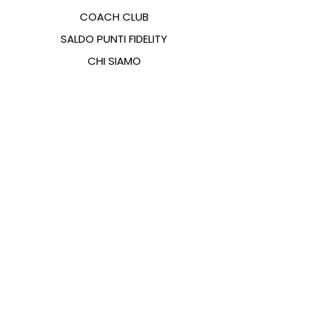
COACH CLUB
SALDO PUNTI FIDELITY
CHI SIAMO
CONTATTI
FAQ
EMANA
GUIDA ALLE TAGLIE
PAGAMENTI
COOKIES & PRIVACY POLICY
SEGUICI SUI SOCIAL