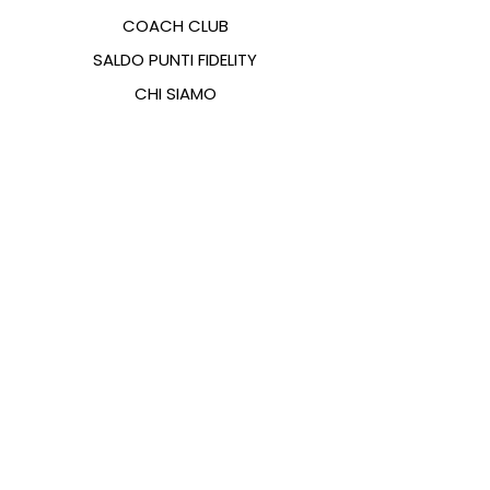
COACH CLUB
SALDO PUNTI FIDELITY
CHI SIAMO
CONTATTI
FAQ
EMANA
GUIDA ALLE TAGLIE
PAGAMENTI
COOKIES & PRIVACY POLICY
SEGUICI SUI SOCIAL