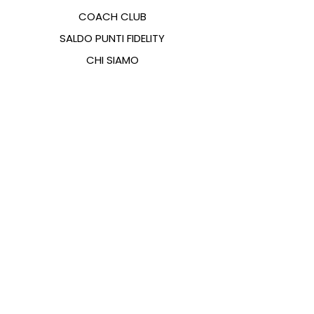
COACH CLUB
SALDO PUNTI FIDELITY
CHI SIAMO
CONTATTI
FAQ
EMANA
GUIDA ALLE TAGLIE
PAGAMENTI
COOKIES & PRIVACY POLICY
SEGUICI SUI SOCIAL