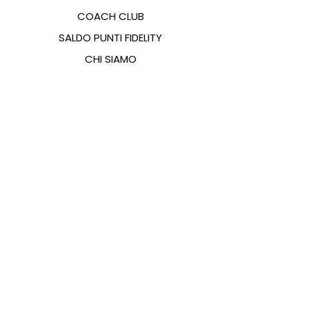
COACH CLUB
SALDO PUNTI FIDELITY
CHI SIAMO
CONTATTI
FAQ
EMANA
GUIDA ALLE TAGLIE
PAGAMENTI
COOKIES & PRIVACY POLICY
SEGUICI SUI SOCIAL