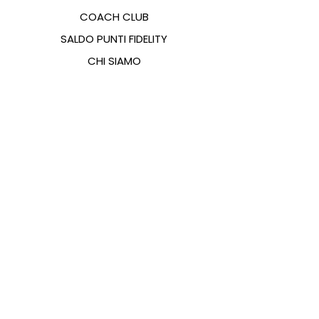
COACH CLUB
SALDO PUNTI FIDELITY
CHI SIAMO
CONTATTI
FAQ
EMANA
GUIDA ALLE TAGLIE
PAGAMENTI
COOKIES & PRIVACY POLICY
SEGUICI SUI SOCIAL