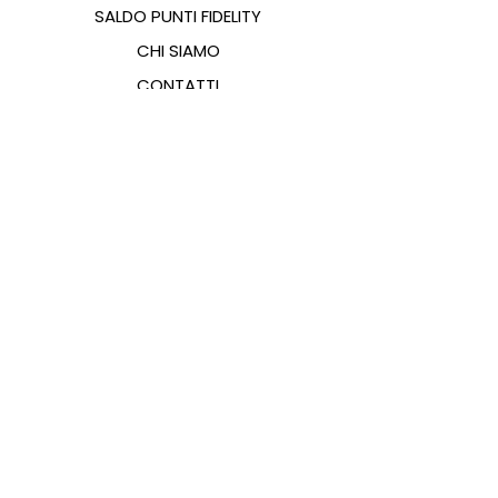
SALDO PUNTI FIDELITY
CHI SIAMO
CONTATTI
FAQ
EMANA
GUIDA ALLE TAGLIE
PAGAMENTI
COOKIES & PRIVACY POLICY
SEGUICI SUI SOCIAL
JE SUIS SAS — via Gagarin 199/200 Pesaro (PU) 61122 — P.Iva
02587880416
—