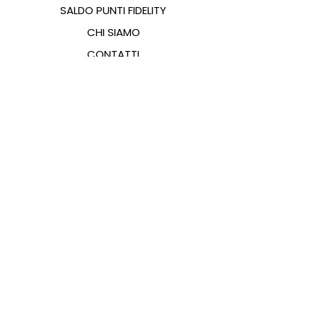
SALDO PUNTI FIDELITY
CHI SIAMO
CONTATTI
FAQ
EMANA
GUIDA ALLE TAGLIE
PAGAMENTI
COOKIES & PRIVACY POLICY
SEGUICI SUI SOCIAL
JE SUIS SAS — via Gagarin 199/200 Pesaro (PU) 61122 — P.Iva
02587880416
—