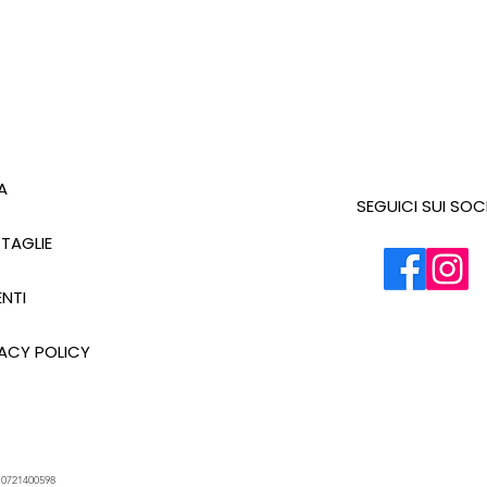
A
SEGUICI SUI SOC
 TAGLIE
NTI
ACY POLICY
.
0721400598