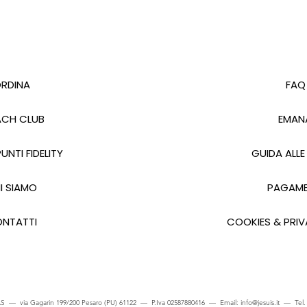
RDINA
FAQ
CH CLUB
EMAN
UNTI FIDELITY
GUIDA ALLE
I SIAMO
PAGAME
NTATTI
COOKIES & PRIV
S — via Gagarin 199/200 Pesaro (PU) 61122 — P.Iva 02587880416 — Email:
info@jesuis.it
— Tel