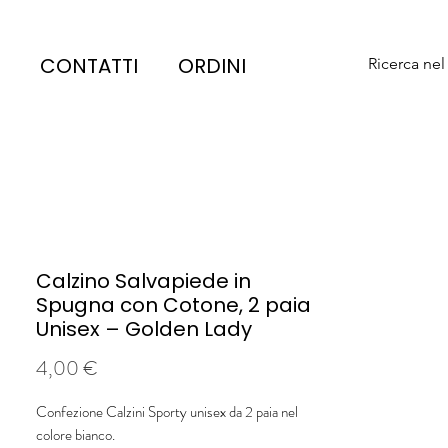
CONTATTI
ORDINI
Ricerca nel
Calzino Salvapiede in
Spugna con Cotone, 2 paia
Unisex – Golden Lady
Prezzo
4,00 €
Confezione Calzini Sporty unisex da 2 paia nel
colore bianco.