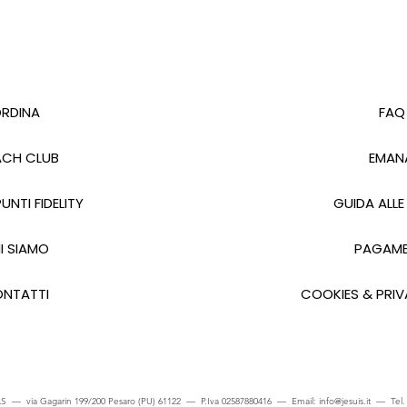
RDINA
FAQ
CH CLUB
EMAN
UNTI FIDELITY
GUIDA ALLE
I SIAMO
PAGAME
NTATTI
COOKIES & PRIV
S — via Gagarin 199/200 Pesaro (PU) 61122 — P.Iva 02587880416 — Email:
info@jesuis.it
— Tel