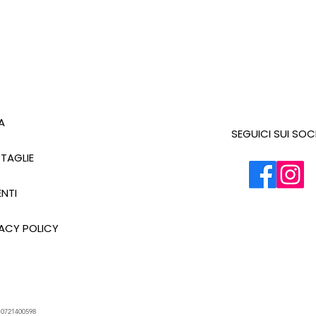
A
SEGUICI SUI SOC
 TAGLIE
NTI
ACY POLICY
.
0721400598