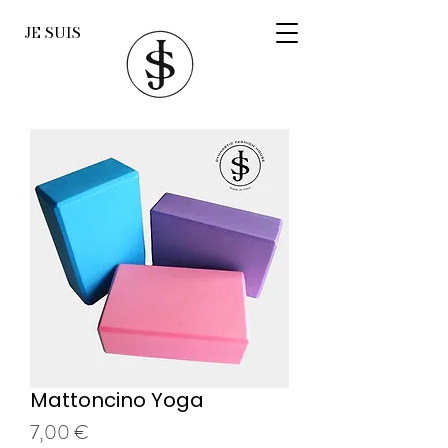
JE SUIS
Mattoncino Yoga
Prezzo
7,00 €