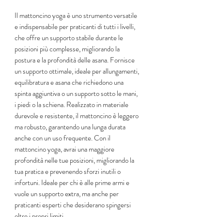
Il mattoncino yoga è uno strumento versatile
e indispensabile per praticanti di tutti i livelli,
che offre un supporto stabile durante le
posizioni più complesse, migliorando la
postura e la profondità delle asana. Fornisce
un supporto ottimale, ideale per allungamenti,
equilibratura e asana che richiedono una
spinta aggiuntiva o un supporto sotto le mani,
i piedi o la schiena. Realizzato in materiale
durevole e resistente, il mattoncino è leggero
ma robusto, garantendo una lunga durata
anche con un uso frequente. Con il
mattoncino yoga, avrai una maggiore
profondità nelle tue posizioni, migliorando la
tua pratica e prevenendo sforzi inutili o
infortuni. Ideale per chi è alle prime armi e
vuole un supporto extra, ma anche per
praticanti esperti che desiderano spingersi
oltre i propri limiti.