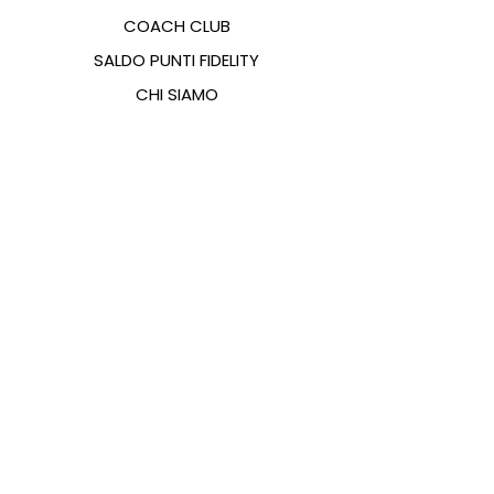
COACH CLUB
SALDO PUNTI FIDELITY
CHI SIAMO
CONTATTI
FAQ
EMANA
GUIDA ALLE TAGLIE
PAGAMENTI
COOKIES & PRIVACY POLICY
SEGUICI SUI SOCIAL