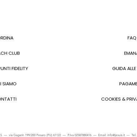
RDINA
FAQ
CH CLUB
EMAN
UNTI FIDELITY
GUIDA ALLE
I SIAMO
PAGAME
NTATTI
COOKIES & PRIV
S — via Gagarin 199/200 Pesaro (PU) 61122 — P.Iva 02587880416 — Email:
info@jesuis.it
— Tel