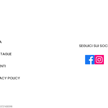
A
SEGUICI SUI SOC
 TAGLIE
NTI
ACY POLICY
.
0721400598