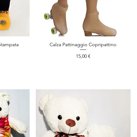
 Stampata
Calza Pattinaggio Copripattino
Prezzo
15,00 €