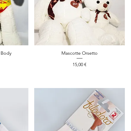
n Body
Mascotte Orsetto
Prezzo
15,00 €