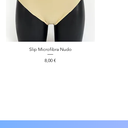
Slip Microfibra Nudo
Prezzo
8,00 €