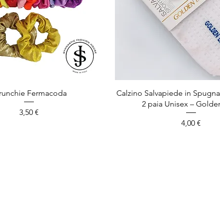
runchie Fermacoda
Calzino Salvapiede in Spugn
2 paia Unisex – Golde
Prezzo
3,50 €
Prezzo
4,00 €