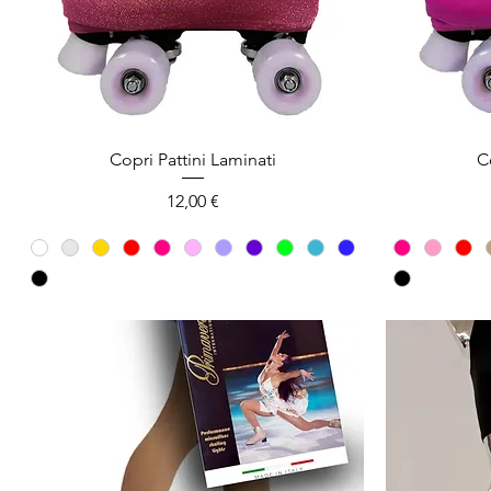
Copri Pattini Laminati
Co
Prezzo
12,00 €